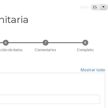
Navegaci
ES
Inicio
Lis
itaria
ción de datos
Comentarios
Completo
Mostrar todo